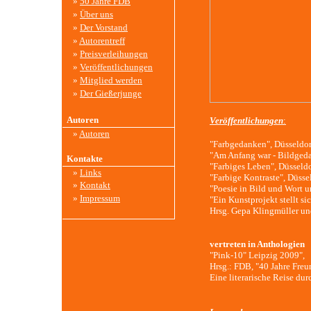
»
50 Jahre FDB
»
Über uns
»
Der Vorstand
»
Autorentreff
»
Preisverleihungen
»
Veröffentlichungen
»
Mitglied werden
»
Der Gießerjunge
Autoren
Veröffentlichungen
:
»
Autoren
"Farbgedanken", Düsseldo
"Am Anfang war - Bildged
Kontakte
"Farbiges Leben", Düsseld
»
Links
"Farbige Kontraste", Düsse
»
Kontakt
"Poesie in Bild und Wort 
»
Impressum
"Ein Kunstprojekt stellt si
Hrsg. Gepa Klingmüller un
vertreten in Anthologien
"Pink-10" Leipzig 2009",
Hrsg.: FDB, "40 Jahre Freu
Eine literarische Reise dur