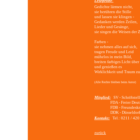
Leseprobe
:
Gedichte lärmen nicht,
sie berühren die Stille
und lassen sie klingen -
Gedanken werden Zeilen,
Lieder und Gesänge,
sie singen die Weisen der Z
Farben -
sie nehmen alles auf sich,
tragen Freude und Leid
mühelos in mein Bild,
breiten farbiges Licht übe
und genießen es
Wirklichkeit und Traum zu
(Alle Rechte bleiben beim Autor)
Mitglied:
SV - Schriftstel
FDA - Freier Deutsch
FDB - Freundeskreis Dü
DDK - Düsseldorfer 
Kontakt:
Tel.: 0211 / 4
zurück