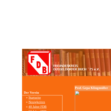
Prof. Gepa Klingmüller
Der Verein
»
Startseite
»
Neuigkeiten
»
40 Jahre FDB